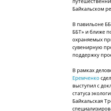
путешественник
Байкальском ре
В павильоне ББ
ББТ» и ближе п
охраняемых пр
сувенирную про
поддержку прое
В рамках дело
Еремченко
сдел
выступил с док
статуса эколог
Байкальская Тр
специализирова