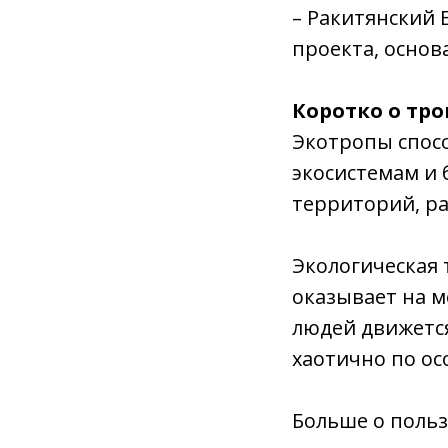
– Ракитянский 
проекта, основ
Коротко о тро
Экотропы спос
экосистемам и
территорий, р
Экологическая 
оказывает на м
людей движетс
хаотично по о
Больше о польз