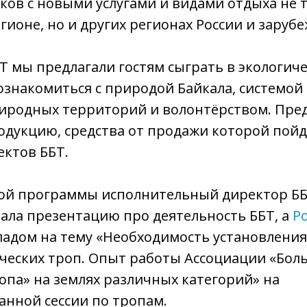
ов с новыми услугами и видами отдыха не т
гионе, но и других регионах России и зарубе
Т мы предлагали гостям сыграть в экологиче
ознакомиться с природой Байкала, системой
иродных территорий и волонтёрством. Пре
дукцию, средства от продажи которой пойд
ктов ББТ.
вой программы исполнительный директор Б
ала презентацию про деятельность ББТ, а
Р
ладом на тему «Необходимость установлени
ических троп. Опыт работы Ассоциации «Бол
опа» на землях различных категорий» на
нной сессии по тропам.