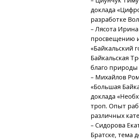
– Циунчук Тиму
доклада «Цифр
разработке Во
– Лясота Ирина
просвещению и
«Байкальский г
Байкальская Тр
благо природы 
– Михайлов Ром
«Большая Байка
доклада «Необх
троп. Опыт раб
различных кате
– Сидорова Ека
Братске, тема 