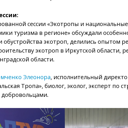
ессии:
рованной сессии «Экотропы и национальны
ики туризма в регионе» обсуждали особенн
и обустройства экотроп, делились опытом р
роительству экотроп в Иркутской области, р
нградской области.
емченко Элеонора
, исполнительный директо
льская Тропа», биолог, эколог, эксперт по с
с добровольцами.