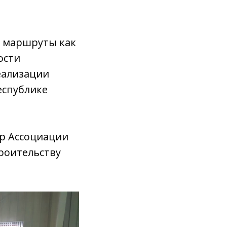
е маршруты как
ости
еализации
еспублике
р Ассоциации
троительству