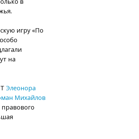
олько в
жья.
скую игру «По
 особо
длагали
ут на
БТ
Элеонора
оман Михайлов
я правового
ьшая