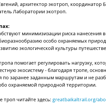
Евгений, архитектор экотроп, координатор 
атель Лаборатории экотроп.
пах:
обствуют минимизизации риска нанесения 
 биоразнообразию особо охраняемых приро
азвитию экологической культуры путешеств
тропа помогает регулировать нагрузку, кот
естную экосистему - благодаря тропе, основ
я по заранее заданным маршрутам и не разб
собо охраняемой природной территории.
е троп читайте здесь:
greatbaikaltrail.org/abo