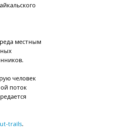
Байкальского
вреда местным
дных
енников.
орую человек
ной поток
редается
ut-trails
.