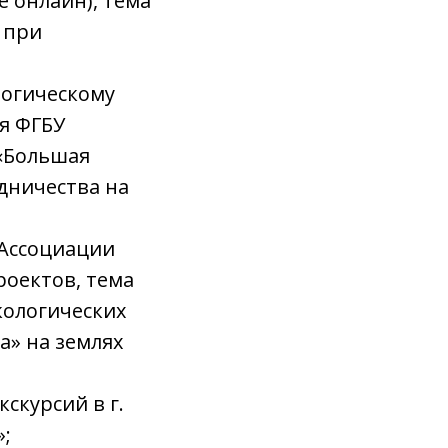
е онлайн), тема
 при
логическому
я ФГБУ
 «Большая
удничества на
 Ассоциации
роектов, тема
кологических
а» на землях
скурсий в г.
»;