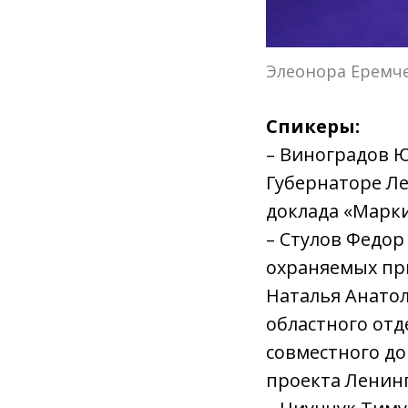
Элеонора Еремче
Спикеры:
– Виноградов Ю
Губернаторе Ле
доклада «Марк
– Стулов Федор
охраняемых пр
Наталья Анатол
областного отд
совместного д
проекта Ленинг