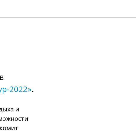
в
ур-2022»
.
дыха и
зможности
акомит