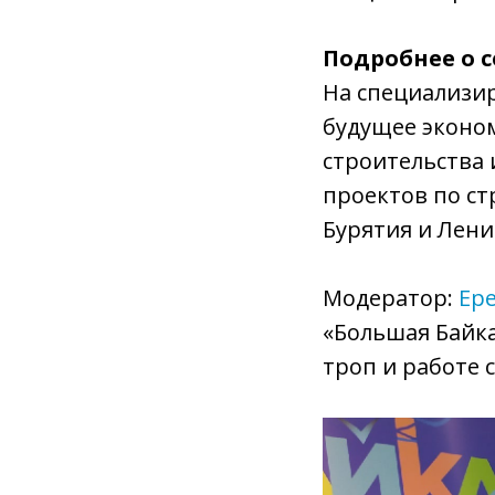
Подробнее о с
На специализи
будущее эконом
строительства 
проектов по ст
Бурятия и Лени
Модератор:
Ер
«Большая Байка
троп и работе 