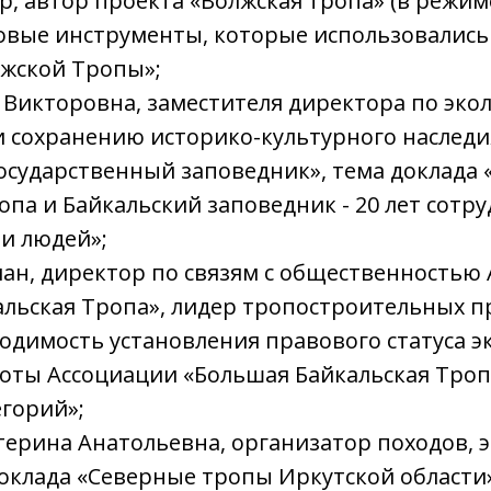
р, автор проекта «Волжская тропа» (в режим
овые инструменты, которые использовались
лжской Тропы»;
 Викторовна, заместителя директора по эко
 сохранению историко-культурного наследи
осударственный заповедник», тема доклада
опа и Байкальский заповедник - 20 лет сотр
и людей»;
ан, директор по связям с общественностью
льская Тропа», лидер тропостроительных п
одимость установления правового статуса э
оты Ассоциации «Большая Байкальская Троп
горий»;
терина Анатольевна, организатор походов, эк
доклада «Северные тропы Иркутской области