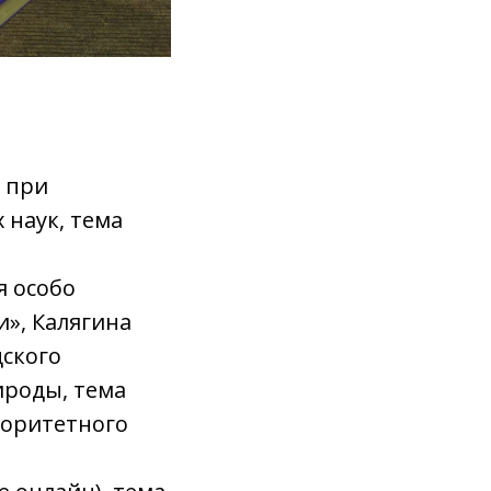
т при
 наук, тема
я особо
», Калягина
дского
ироды, тема
иоритетного