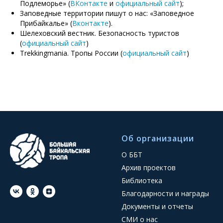
Подлеморье» (
ВКонтакте
и
официальный сайт
);
Заповедные территории пишут о нас: «Заповедное
Прибайкалье» (
Вконтакте
).
Шелеховский вестник. Безопасность туристов
(
официальный сайт
)
Trekkingmania. Тропы России (
официальный сайт
)
Об организации
О ББТ
Архив проектов
Библиотека
Благодарности и награды
Документы и отчеты
СМИ о нас