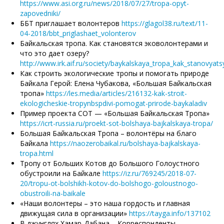
https://www.asi.org.ru/news/2018/07/27/tropa-opyt-
zapovedniki/
ББТ приглашает волонтеров
https://glagol38.ru/text/11-
04-2018/bbt_priglashaet_volonterov
Байкальская тропа. Как становятся эковолонтерами и
что это дает озеру?
http://www.irk.aif.ru/society/baykalskaya_tropa_kak_stanovya
Как строить экологические тропы и помогать природе
Байкала Герой: Елена Чубакова, «Большая Байкальская
тропа»
https://les.media/articles/216132-kak-stroit-
ekologicheskie-tropynbspdivi-pomogat-prirode-baykaladiv
Пример проекта СОТ — «Большая Байкальская Тропа»
https://icrt-russia.ru/proekt-sot-bolshaya-bajkalskaya-tropa/
Большая Байкальская Тропа – волонтёры на благо
Байкала
https://naozerobaikal.ru/bolshaya-bajkalskaya-
tropa.html
Тропу от Больших Котов до Большого Голоустного
обустроили на Байкале
https://iz.ru/769245/2018-07-
20/tropu-ot-bolshikh-kotov-do-bolshogo-goloustnogo-
obustroili-na-baikale
«Наши волонтеры – это наша гордость и главная
движущая сила в организации»
https://tayga.info/137102
В джунглях Хамар-Дабана – Корреспонденты