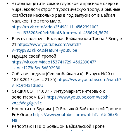
Чтобы защитить самое глубокое и красивое озеро в
мире, экологи строят туристическую тропу, а рыбные
хозяйства несколько раз в год выпускают в Байкал
мальков. Но этого мало…
https://m.vk.com/video25498111_456239100?
list=cd338208e09eb56fbf&from=wall-483624_5674
В путь-палатку – Большая Байкальская Тропа / Выпуск
21
https://www.youtube.com/watch?
v=1typ88ZKkRA&feature=youtu.be
Идущие своей тропой
https://vk.com/video153741729_456239047?
list=ecf273d5ee5d892930
События недели (Северобайкальск). Выпуск №20 от
18.08.2017 (см. с 21:35)
https://www.youtube.com/watch?
v=RQrd431dBdU
Секция СОТ 11.03.17 Интурмаркет: интервью с
волонтером ББТ
https://www.youtube.com/watch?
v=zzWagXgcv1c
Новости по Будням | О Большой Байкальской Тропе и
En+ Group
https://www.youtube.com/watch?v=rUd06xBc-
N8
Репортаж НТВ о Большой Байкальской Тропе