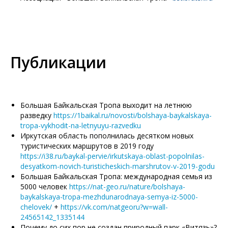
Публикации
Большая Байкальская Тропа выходит на летнюю
разведку
https://1baikal.ru/novosti/bolshaya-baykalskaya-
tropa-vykhodit-na-letnyuyu-razvedku
Иркутская область пополнилась десятком новых
туристических маршрутов в 2019 году
https://i38.ru/baykal-pervie/irkutskaya-oblast-popolnilas-
desyatkom-novich-turisticheskich-marshrutov-v-2019-godu
Большая Байкальская Тропа: международная семья из
5000 человек
https://nat-geo.ru/nature/bolshaya-
baykalskaya-tropa-mezhdunarodnaya-semya-iz-5000-
chelovek/
+
https://vk.com/natgeoru?w=wall-
24565142_1335144
Почему до сих пор не создан природный парк «Витязь»?