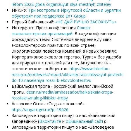
letom-2022-goda-organizuyut-dlya-mestnyh-zhiteley
ИРК.РУ:
Три экотропы в Иркутской области и Бурятии
обустроят при поддержке En+ Group
Первый Байкальский:
«НЕ ДАЙ РУЧЬЮ ЗАСОХНУТЬ»
Интерфакс. Пресс-конференция
Союза
эковолонтерских организаций
. В ходе конференции
обсуждались темы: Системное внедрение лучших
эковолонтерских практик по всей стране,
Экологическая повестка компаний в новых реалиях,
Корпоративное эковолонтерство, Туризм без ущерба
для природы и с пользой для нее, Актуальность -
экологическое сообщество.
https://www.interfax-
russia.ru/northwest/report/aktivisty-rasschityvayut-privlech-
do-10-naseleniya-rossii-k-ekovolonterstvu
Байкальская тропа - российский аналог Ликийской
тропы.
dzen.ru/media/ambassador/baikalskaia-tropa-
rossiiskii-analog-likiiskoi-tropy
Ангарские Огни - «Отдых с пользой»
https://angarogni.ru/?p=19626
Заповедные территории пишут о нас: «Байкальский
заповедник» (
ВКонтакте
и
официальный сайт
);
Заповедные территории пишут о нас: «Заповедное