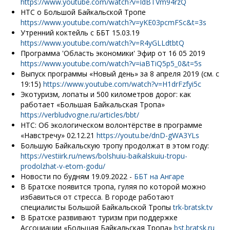
https://www.youtube.com/watch?v=IdBTVm94rzQ
НТС о Большой Байкальской Тропе
https://www.youtube.com/watch?v=yKE03pcmFSc&t=3s
Утренний коктейль с ББТ 15.03.19
https://www.youtube.com/watch?v=R4yGLLdtbtQ
Программа 'Область экономики' Эфир от 16 05 2019
https://www.youtube.com/watch?v=iaBTiQ5p5_0&t=5s
Выпуск программы «Новый день» за 8 апреля 2019 (см. с
19:15)
https://www.youtube.com/watch?v=H1drFzfyi5c
Экотуризм, лопаты и 500 километров дорог: как
работает «Большая Байкальская Тропа»
https://verbludvogne.ru/articles/bbt/
НТС: Об экологическом волонтёрстве в программе
«Навстречу» 02.12.21
https://youtu.be/dnD-gWA3YLs
Большую Байкальскую тропу продолжат в этом году:
https://vestiirk.ru/news/bolshuiu-baikalskuiu-tropu-
prodolzhat-v-etom-godu/
Новости по будням 19.09.2022 -
ББТ на Ангаре
В Братске появится тропа, гуляя по которой можно
избавиться от стресса. В городе работают
специалисты Большой Байкальской Тропы
trk-bratsk.tv
В Братске развивают туризм при поддержке
Ассоциации «Большая Байкальская Тропа»
bst.bratsk.ru