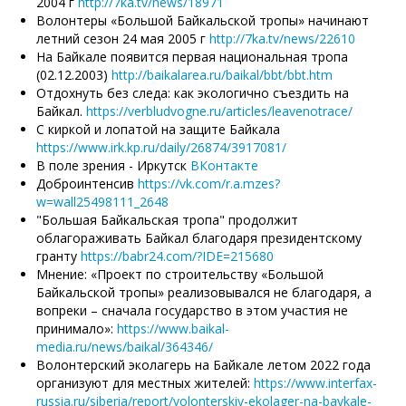
2004 г
http://7ka.tv/news/18971
Волонтеры «Большой Байкальской тропы» начинают
летний сезон 24 мая 2005 г
http://7ka.tv/news/22610
На Байкале появится первая национальная тропа
(02.12.2003)
http://baikalarea.ru/baikal/bbt/bbt.htm
Отдохнуть без следа: как экологично съездить на
Байкал.
https://verbludvogne.ru/articles/leavenotrace/
С киркой и лопатой на защите Байкала
https://www.irk.kp.ru/daily/26874/3917081/
В поле зрения - Иркутск
ВКонтакте
Доброинтенсив
https://vk.com/r.a.mzes?
w=wall25498111_2648
"Большая Байкальская тропа" продолжит
облагораживать Байкал благодаря президентскому
гранту
https://babr24.com/?IDE=215680
Мнение: «Проект по строительству «Большой
Байкальской тропы» реализовывался не благодаря, а
вопреки – сначала государство в этом участия не
принимало»:
https://www.baikal-
media.ru/news/baikal/364346/
Волонтерский эколагерь на Байкале летом 2022 года
организуют для местных жителей:
https://www.interfax-
russia.ru/siberia/report/volonterskiy-ekolager-na-baykale-