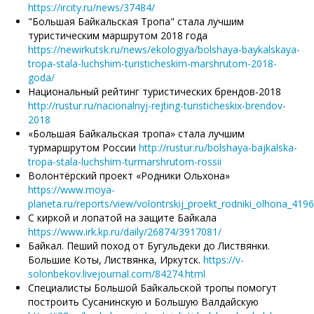
https://ircity.ru/news/37484/
"Большая Байкальская Тропа" стала лучшим
туристическим маршрутом 2018 года
https://newirkutsk.ru/news/ekologiya/bolshaya-baykalskaya-
tropa-stala-luchshim-turisticheskim-marshrutom-2018-
goda/
Национальный рейтинг туристических брендов-2018
http://rustur.ru/nacionalnyj-rejting-turisticheskix-brendov-
2018
«Большая Байкальская тропа» стала лучшим
турмаршрутом России
http://rustur.ru/bolshaya-bajkalska-
tropa-stala-luchshim-turmarshrutom-rossii
Волонтёрский проект «Родники Ольхона»
https://www.moya-
planeta.ru/reports/view/volontrskij_proekt_rodniki_olhona_4196
С киркой и лопатой на защите Байкала
https://www.irk.kp.ru/daily/26874/3917081/
Байкал. Пеший поход от Бугульдеки до Листвянки.
Большие Коты, Листвянка, Иркутск.
https://v-
solonbekov.livejournal.com/84274.html
Специалисты Большой Байкальской тропы помогут
построить Сусанинскую и Большую Валдайскую