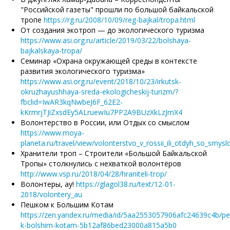
"Российской газеты" прошли по большой байкальской
тропе
https://rg.ru/2008/10/09/reg-bajkal/tropa.html
От создания экотроп — до экологического туризма
https://www.asi.org.ru/article/2019/03/22/bolshaya-
bajkalskaya-tropa/
Семинар «Охрана окружающей среды в контексте
развития экологического туризма»
https://www.asi.org.ru/event/2018/10/23/irkutsk-
okruzhayushhaya-sreda-ekologicheskij-turizm/?
fbclid=IwAR3kqNwbeJ6F_62E2-
kKrmrjTJiZxsdEy5ALruewIu7PP2A9BUzXkLzJmX4
Волонтерство в России, или Отдых со смыслом
https://www.moya-
planeta.ru/travel/view/volonterstvo_v_rossii_ili_otdyh_so_smy
Хранители троп – Строители «Большой Байкальской
Тропы» столкнулись с нехваткой волонтёров
http://www.vsp.ru/2018/04/28/hraniteli-trop/
Волонтеры, ау!
https://glagol38.ru/text/12-01-
2018/volontery_au
Пешком к Большим Котам
https://zen.yandex.ru/media/id/5aa2553057906afc24639c4b/p
k-bolshim-kotam-5b12af86bed23000a815a5b0