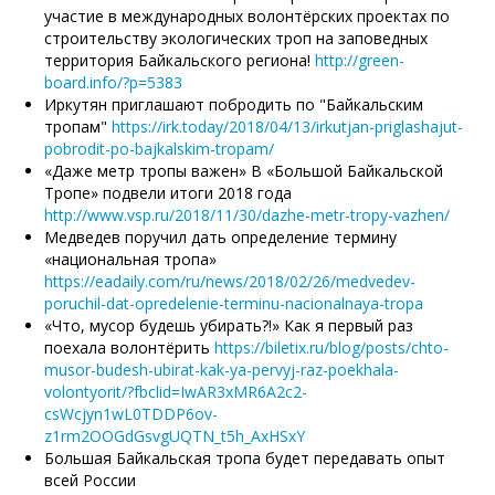
участие в международных волонтёрских проектах по
строительству экологических троп на заповедных
территория Байкальского региона!
http://green-
board.info/?p=5383
Иркутян приглашают побродить по "Байкальским
тропам"
https://irk.today/2018/04/13/irkutjan-priglashajut-
pobrodit-po-bajkalskim-tropam/
«Даже метр тропы важен» В «Большой Байкальской
Тропе» подвели итоги 2018 года
http://www.vsp.ru/2018/11/30/dazhe-metr-tropy-vazhen/
Медведев поручил дать определение термину
«национальная тропа»
https://eadaily.com/ru/news/2018/02/26/medvedev-
poruchil-dat-opredelenie-terminu-nacionalnaya-tropa
«Что, мусор будешь убирать?!» Как я первый раз
поехала волонтёрить
https://biletix.ru/blog/posts/chto-
musor-budesh-ubirat-kak-ya-pervyj-raz-poekhala-
volontyorit/?fbclid=IwAR3xMR6A2c2-
csWcjyn1wL0TDDP6ov-
z1rm2OOGdGsvgUQTN_t5h_AxHSxY
Большая Байкальская тропа будет передавать опыт
всей России