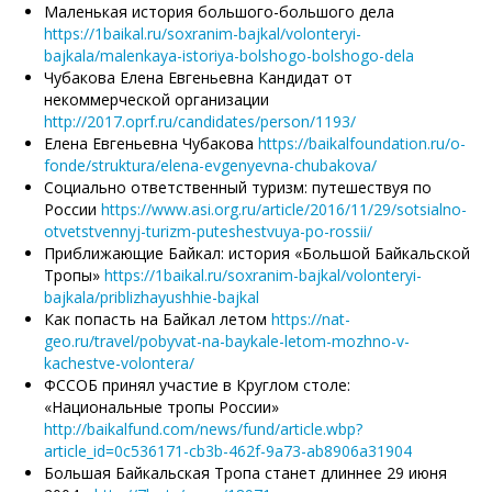
Маленькая история большого-большого дела
https://1baikal.ru/soxranim-bajkal/volonteryi-
bajkala/malenkaya-istoriya-bolshogo-bolshogo-dela
Чубакова Елена Евгеньевна Кандидат от
некоммерческой организации
http://2017.oprf.ru/candidates/person/1193/
Елена Евгеньевна Чубакова
https://baikalfoundation.ru/o-
fonde/struktura/elena-evgenyevna-chubakova/
Социально ответственный туризм: путешествуя по
России
https://www.asi.org.ru/article/2016/11/29/sotsialno-
otvetstvennyj-turizm-puteshestvuya-po-rossii/
Приближающие Байкал: история «Большой Байкальской
Тропы»
https://1baikal.ru/soxranim-bajkal/volonteryi-
bajkala/priblizhayushhie-bajkal
Как попасть на Байкал летом
https://nat-
geo.ru/travel/pobyvat-na-baykale-letom-mozhno-v-
kachestve-volontera/
ФССОБ принял участие в Круглом столе:
«Национальные тропы России»
http://baikalfund.com/news/fund/article.wbp?
article_id=0c536171-cb3b-462f-9a73-ab8906a31904
Большая Байкальская Тропа станет длиннее 29 июня