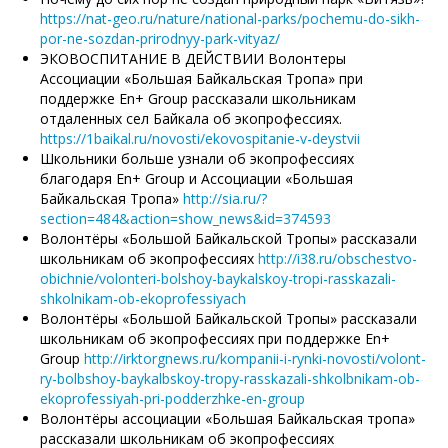
https://nat-geo.ru/nature/national-parks/pochemu-do-sikh-
por-ne-sozdan-prirodnyy-park-vityaz/
ЭКОВОСПИТАНИЕ В ДЕЙСТВИИ Волонтеры
Ассоциации «Большая Байкальская Тропа» при
поддержке En+ Group рассказали школьникам
отдаленных сел Байкала об экопрофессиях.
https://1baikal.ru/novosti/ekovospitanie-v-deystvii
Школьники больше узнали об экопрофессиях
благодаря En+ Group и Ассоциации «Большая
Байкальская Тропа»
http://sia.ru/?
section=484&action=show_news&id=374593
Волонтёры «Большой Байкальской Тропы» рассказали
школьникам об экопрофессиях
http://i38.ru/obschestvo-
obichnie/volonteri-bolshoy-baykalskoy-tropi-rasskazali-
shkolnikam-ob-ekoprofessiyach
Волонтёры «Большой Байкальской Тропы» рассказали
школьникам об экопрофессиях при поддержке En+
Group
http://irktorgnews.ru/kompanii-i-rynki-novosti/volont-
ry-bolbshoy-baykalbskoy-tropy-rasskazali-shkolbnikam-ob-
ekoprofessiyah-pri-podderzhke-en-group
Волонтёры ассоциации «Большая Байкальская тропа»
рассказали школьникам об экопрофессиях