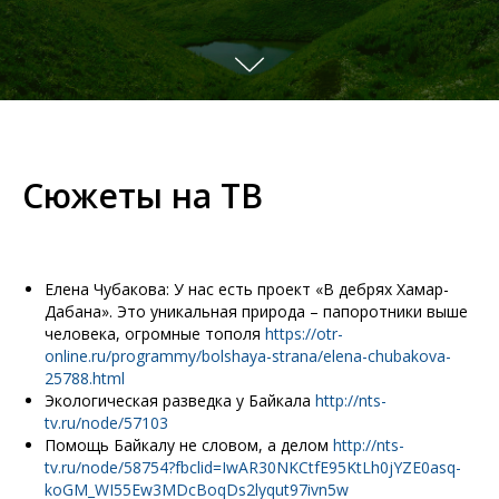
Сюжеты на ТВ
Елена Чубакова: У нас есть проект «В дебрях Хамар-
Дабана». Это уникальная природа – папоротники выше
человека, огромные тополя
https://otr-
online.ru/programmy/bolshaya-strana/elena-chubakova-
25788.html
Экологическая разведка у Байкала
http://nts-
tv.ru/node/57103
Помощь Байкалу не словом, а делом
http://nts-
tv.ru/node/58754?fbclid=IwAR30NKCtfE95KtLh0jYZE0asq-
koGM_WI55Ew3MDcBoqDs2lyqut97ivn5w