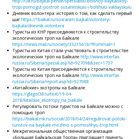
http://i38.ru/baykal-pervie/spetsialisti-bolshoy-baykalskoy-
tropi-pomogut-postroit-susaninskuiu-i-bolshuiu-valdayskuiu
Дневник волонтера: история о том, как сделать первый
шаг
https://1baikal.ru/soxranim-bajkal/volonteryi-
bajkala/dnevnik-volontera
Туристы из КНР присоединяются к строительству
экологических троп на Байкале
https://news.mail.ru/society/33215616/?frommail=1
Туристы из Китая стали участвовать в строительстве
экологических троп на Байкале
http://www.interfax-
russia.ru/Siberia/special.asp?id=927098&sec=1737
Туристы из Китая присоединяются к строительству
экологических троп на Байкале
http://www.interfax-
russia.ru/Siberia/report.asp?id=927088
«Китайские» экотропы на Байкале
https://glagol38.ru/text/19-04-
2018/kitaiskie_ekotropy_na_baikale
Регулировать потоки туристов на Байкале можно с
помощью троп
https://baikal.mk.ru/social/2018/04/24/regulirovat-potoki-
turistov-na-baykale-mozhno-s-pomoshhyu-trop.html
Межрегиональная общественная организация
«Большая Байкальская Тропа» приглашает принять