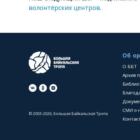
волонтёрских центров.
Об о
О ББТ
Архив 
Библио
Благод
Докуме
СМИ о 
© 2003-2026, Большая Байкальская Тропа
Контак