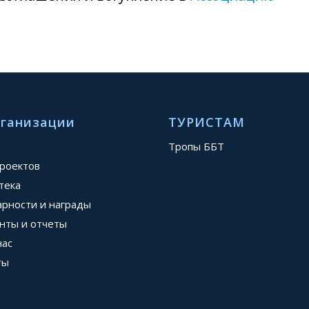
рганизации
ТУРИСТАМ
Тропы ББТ
проектов
тека
арности и награды
нты и отчеты
нас
ты