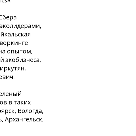
cs».
Сбера
 эколидерами,
айкальская
творкинге
на опытом,
й экобизнеса,
иркутян.
евич.
Зелёный
ов в таких
ярск, Вологда,
, Архангельск,