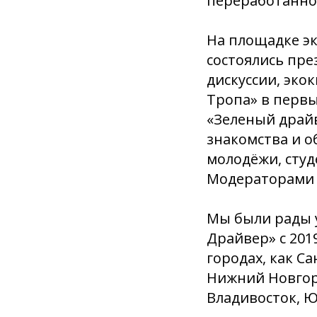
переработанног
На площадке э
состоялись пре
дискуссии, эко
Тропа» в первы
«Зеленый драйв
знакомства и о
молодёжи, студ
Модераторами 
Мы были рады у
Драйвер» с 201
городах, как Са
Нижний Новгоро
Владивосток, Ю