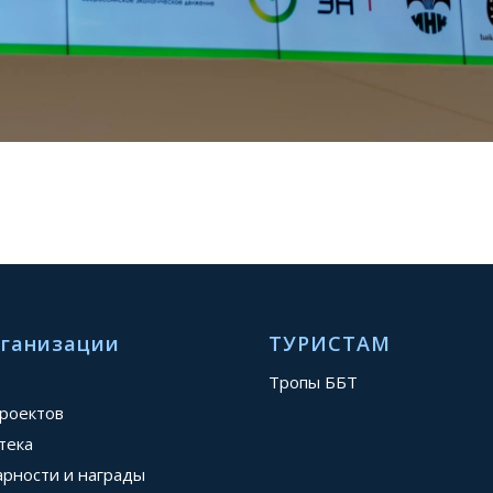
рганизации
ТУРИСТАМ
Тропы ББТ
проектов
тека
арности и награды