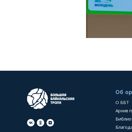
Об о
О ББТ
Архив 
Библио
Благод