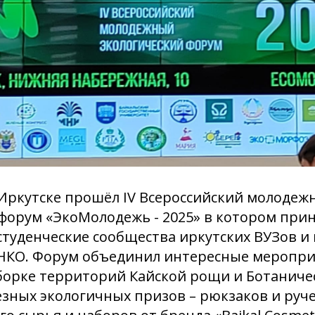
 Иркутске прошёл IV Всероссийский молоде
форум «ЭкоМолодежь - 2025» в котором прин
студенческие сообщества иркутских ВУЗов и
 НКО. Форум объединил интересные меропри
борке территорий Кайской рощи и Ботаничес
ных экологичных призов – рюкзаков и руче