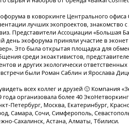
о сырья и наборов от бренда «Baikal Cosmeti
кофорума в коворкинге Центрального офиса 
зентации лучших экопроектов, знакомство с
квиз. Представители Ассоциации «Большая Б
й день экофорума приняли участие в эконе
ер». Это была открытая площадка для обме
бщения среди экоактивистов, представителе
ентов и других экологически ответственных 
встречи были Роман Саблин и Ярослава Диц
видеть всех коллег и друзей 🙂 Компания «
9 года организовала более 40 ЭкоНетворкинг
нкт-Петербург, Москва, Екатеринбург, Красно
д, Самара, Сочи, Симферополь, Севастополь
жно-Сахалинск, Астана, Алматы, Тбилиси.