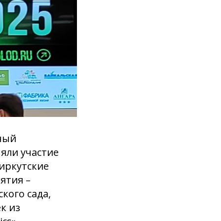
жный
яли участие
 иркутские
ятия –
кого сада,
к из