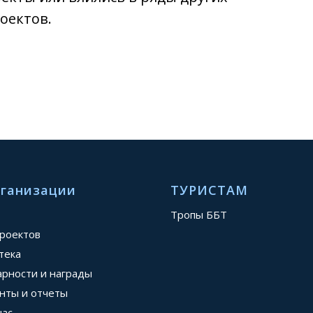
оектов.
рганизации
ТУРИСТАМ
Тропы ББТ
проектов
тека
арности и награды
нты и отчеты
нас