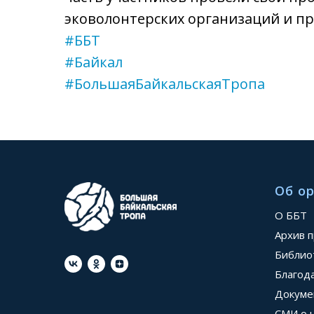
эковолонтерских организаций и пр
#ББТ
#Байкал
#БольшаяБайкальскаяТропа
Об о
О ББТ
Архив 
Библио
Благод
Докуме
СМИ о 