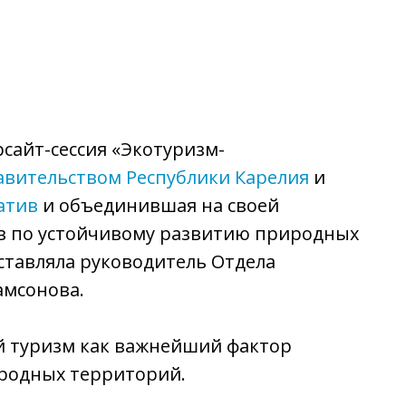
и
сайт-сессия «Экотуризм-
авительством Республики Карелия
и
атив
и объединившая на своей
ов по устойчивому развитию природных
ставляла руководитель Отдела
амсонова.
й туризм как важнейший фактор
иродных территорий.