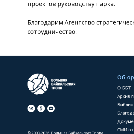
проектов руководству парка.
Благодарим Агентство стратегичес
сотрудничество!
Об о
О ББТ
Архив 
Библио
Благод
Докуме
СМИ о 
© 2003-2026, Большая Байкальская Тропа