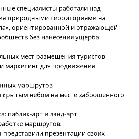
енные специалисты работали над
ния природными территориями на
ала», ориентированной и отражающей
ообществ без нанесения ущерба
альных мест размещения туристов
и маркетинг для продвижения
ванных маршрутов
открытым небом на месте заброшенного
а: паблик-арт и лэнд-арт
зработке маршрутов.
ы представили презентации своих