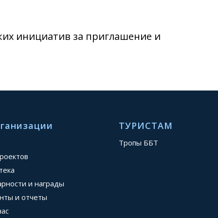
ких инициатив за приглашение и
рганизации
ТУРИСТАМ
Тропы ББТ
проектов
тека
арности и награды
нты и отчеты
нас