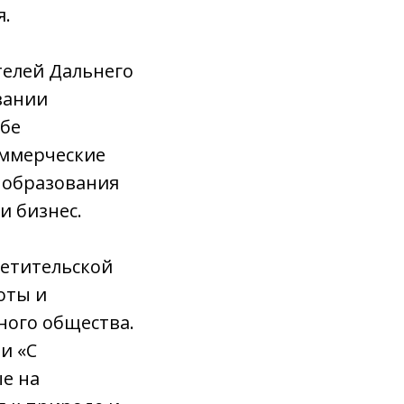
я.
телей Дальнего
вании
ебе
оммерческие
 образования
и бизнес.
ветительской
оты и
ного общества.
и «С
ые на