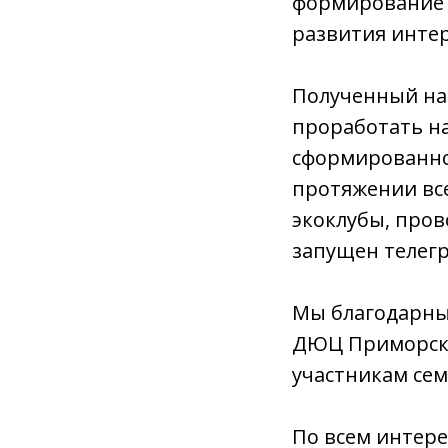
формирование с
развития интер
Полученный на
проработать н
сформированно
протяжении все
экоклубы, пров
запущен телегр
Мы благодарны 
ДЮЦ Приморског
участникам сем
По всем интер