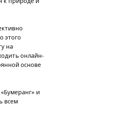
я к природе и
ективно
о этого
у на
ходить онлайн-
оянной основе
 «Бумеранг» и
ь всем