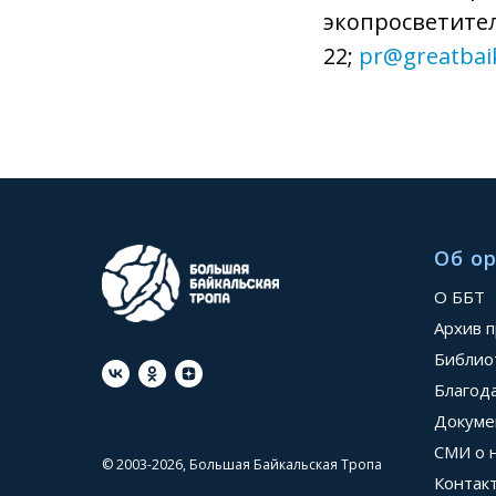
экопросветител
22;
pr@greatbaik
Об о
О ББТ
Архив 
Библио
Благод
Докуме
СМИ о 
© 2003-2026, Большая Байкальская Тропа
Контак