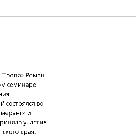
я Тропа» Роман
ом семинаре
ния
й состоялся во
умеранг» и
риняло участие
тского края,