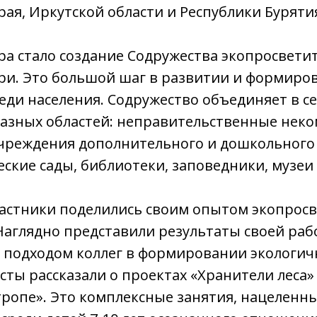
рая, Иркутской области и Республики Буряти
а стало создание Содружества экопросвети
ри. Это большой шаг в развитии и формиро
еди населения. Содружество объединяет в с
разных областей: неправительственные нек
учреждения дополнительного и дошкольного
еские сады, библиотеки, заповедники, музеи 
частники поделились своим опытом экопрос
Наглядно представили результаты своей раб
 подходом коллег в формировании экологич
ты рассказали о проектах «Хранители леса» 
ропе». Это комплексные занятия, нацеленн