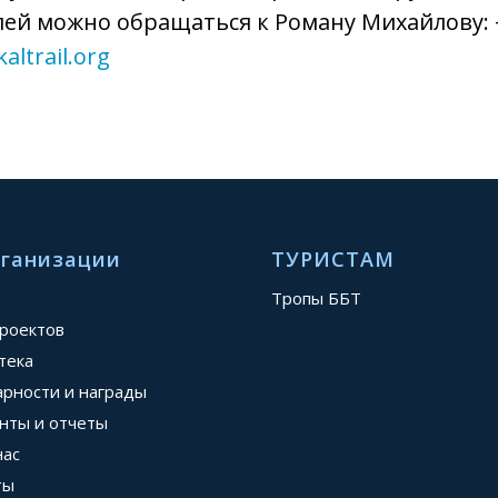
ей можно обращаться к Роману Михайлову: +7
altrail.org
рганизации
ТУРИСТАМ
Тропы ББТ
проектов
тека
арности и награды
нты и отчеты
нас
ты