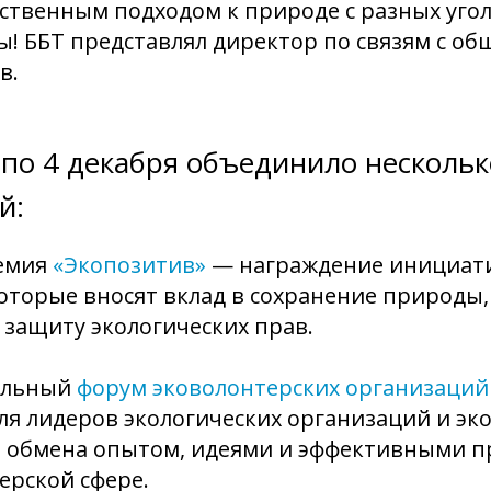
тственным подходом к природе с разных уго
! ББТ представлял директор по связям с о
в.
 по 4 декабря объединило нескольк
й:
ремия
«Экопозитив»
— награждение инициати
оторые вносят вклад в сохранение природы,
защиту экологических прав.
нальный
форум эковолонтерских организаций
я лидеров экологических организаций и эко
ля обмена опытом, идеями и эффективными п
ерской сфере.