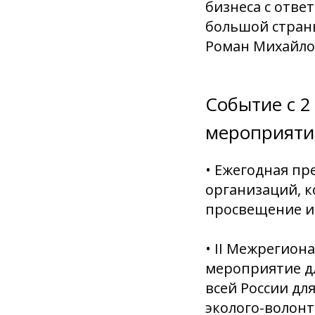
бизнеса с отве
большой страны
Роман Михайло
Событие с 2
мероприяти
• Ежегодная п
организаций, к
просвещение и 
• II Межрегио
мероприятие дл
всей России д
эколого-волонт