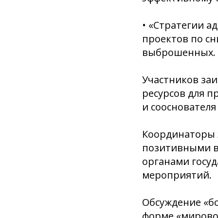
• «Стратегии а
проектов по с
выброшенных.
Участников заи
ресурсов для п
и сооснователя
Координаторы 
позитивными в
органами госуд
мероприятий.
Обсуждение «б
форме «мировог