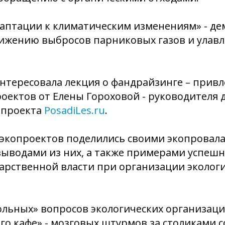
даптации к климатическим изменениям» - д
нижению выбросов парниковых газов и улав
нтересовала лекция о фандрайзинге – прив
роектов от Елены Гороховой - руководителя
 проекта
PosadiLes.ru
.
экопроектов поделились своими экопровал
ыводами из них, а также примерами успешн
арственной власти при организации эколог
ольных» вопросов экологических организац
о кафе» - мозговых штурмов за столиками с