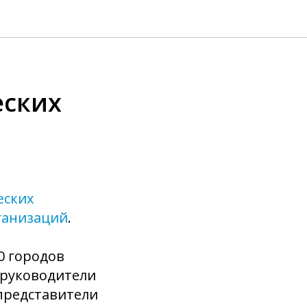
еских
еских
ганизаций
.
0 городов
 руководители
представители