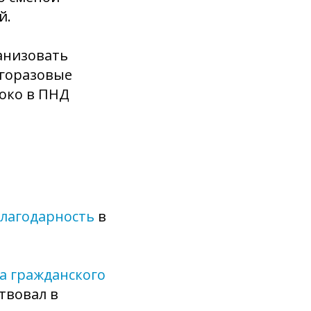
й.
анизовать
огоразовые
локо в ПНД
благодарность
в
а гражданского
твовал в