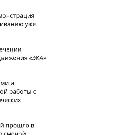
емонстрация
ливанию уже
лечении
 движения «ЭКА»
ами и
ой работы с
ических
ий прошло в
о сменой