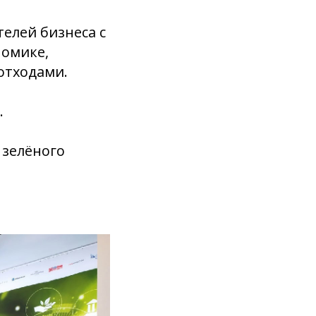
елей бизнеса с
номике,
отходами.
.
 зелёного