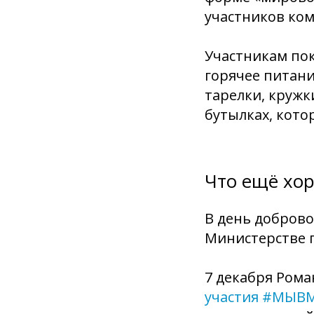
участников ко
Участникам пок
горячее питан
тарелки, кружки
бутылках, кото
Что ещё хо
В день добров
Министерстве п
7 декабря Ром
участия
#МЫВМ