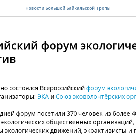
Новости Большой Байкальской Тропы
ийский форум экологич
тив
но состоялся Всероссийский
форум экологич
рганизаторы:
ЭКА
и
Союз эковолонтёрских ор
 дней форум посетили 370 человек из более 4
 экологических общественных организаций,
ы экологических движений, экоактивисты и 