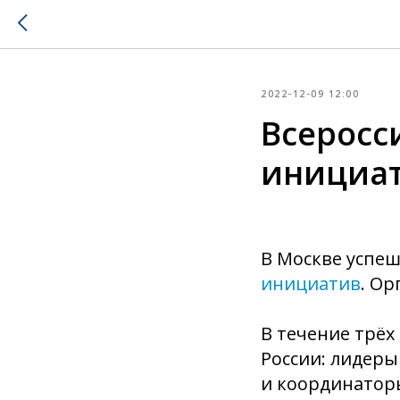
2022-12-09 12:00
Всеросс
инициа
В Москве успеш
инициатив
. О
В течение трёх
России: лидеры
и координатор