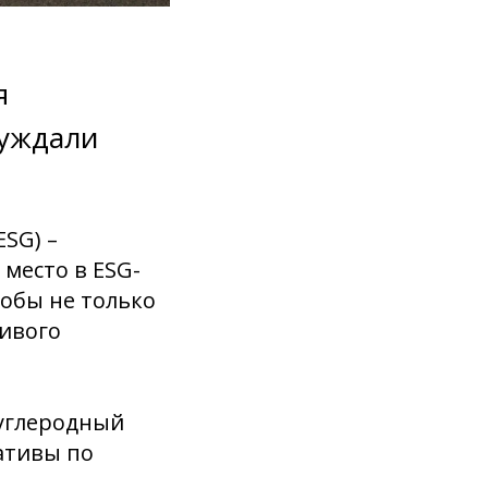
я
суждали
SG) –
место в ESG-
тобы не только
чивого
 углеродный
ативы по