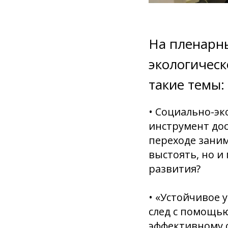
На пленарны
экологическ
такие темы:
• Социально-эк
инструмент дос
переходе заним
выстоять, но и
развития?
• «Устойчивое 
след с помощь
эффективному 