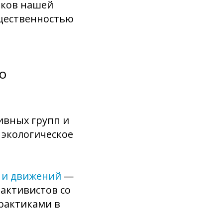
лков нашей
бщественностью
о
вных групп и
 экологическое
 и движений
—
активистов со
рактиками в