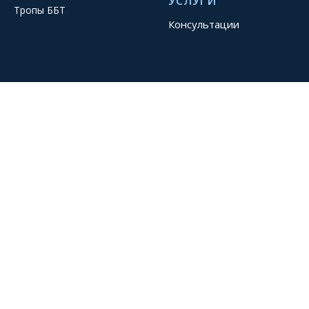
УСЛУГИ
Тропы ББТ
Консультации