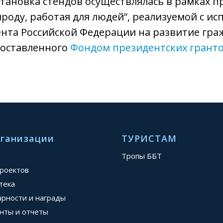
становка стендов осуществлялась в рамках 
роду, работая для людей”, реализуемой с и
нта Российской Федерации на развитие гра
доставленного
Фондом президентских грант
рганизации
ТУРИСТАМ
Тропы ББТ
проектов
тека
арности и награды
нты и отчеты