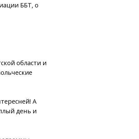
иации ББТ, о
ской области и
вольческие
тересней! А
плый день и