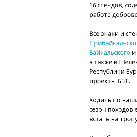
16 стендов, со
работе доброво
Все знаки и ст
Прибайкальско
Байкальского
и 
а также в Шеле
Республики Бур
проекты ББТ.
Ходить по наши
сезон походов 
встать на троп