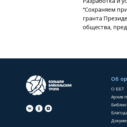
Разработка и у
“Сохраняем при
гранта Президе
общества, пре
Об о
О ББТ
Архив 
Библио
Благод
Докуме