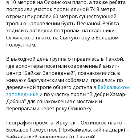
в 10 метров на Олхинском плато, а также ребята
построили участок тропы длиной 74.8 метра,
отремонтировали 60 метров существующей
тропы в направлении бухты Песчаной. Ребята
ходили в разведки по тропам, на скальники
Олхинского плато, на Святую гору в Большом
Голоустном.
В выходной день группа отправилась в Танхой,
где волонтёры посетили современный визит-
центр “Байкал Заповедный”, познакомились в
живую с баргузинскими соболями, прошлись по
деревянной тропе общего доступа в
Байкальском
заповеднике
и по участку тропы “В дебри Хамар-
Дабана” для ознакомления с мостами и
переправами через реку Осиновку.
География проекта: Иркутск – Олхинское плато –
Большое Голоустное (Прибайкальский нацпарк) –
Байкальский заповедник (п. Танхой).