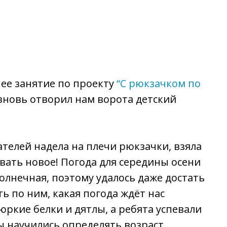
нее занятие по проекту
“С рюкзачком по
з вновь отворил нам ворота детский
телей надела на плечи рюкзачки, взяла
вать новое! Погода для середины осени
олнечная, поэтому удалось даже достать
ь по ним, какая погода ждёт нас
юркие белки и дятлы, а ребята успевали
ы научились определять возраст