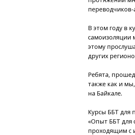
переводчиков-
В этом году в к
самоизоляции 
этому прослуша
других регионо
Ребята, проше
также как и мы
на Байкале.
Курсы ББТ для 
«Опыт ББТ для 
проходящим с 