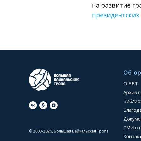
на развитие гр
президентских
Об о
О ББТ
Архив 
Библио
Благод
Докуме
СМИ о 
© 2003-2026, Большая Байкальская Тропа
Контак