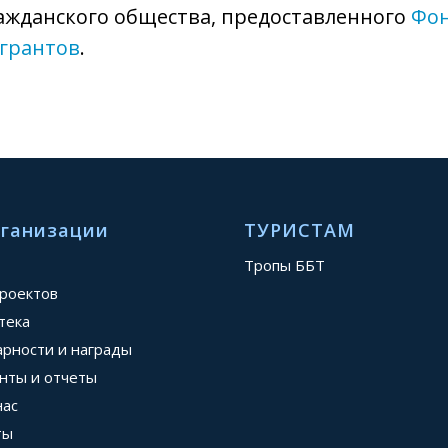
ажданского общества, предоставленного
Фо
 грантов
.
рганизации
ТУРИСТАМ
Тропы ББТ
проектов
тека
арности и награды
нты и отчеты
нас
ты