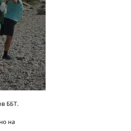
в ББТ.
но на
–