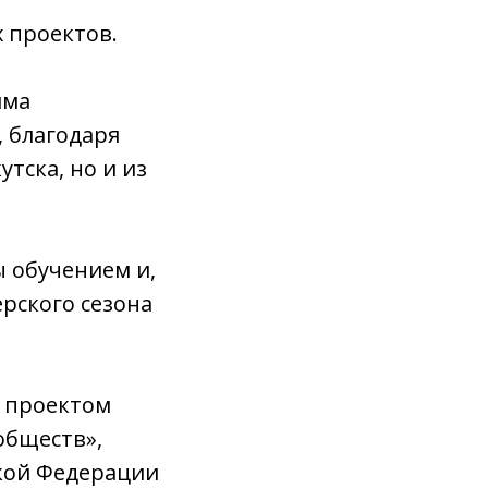
 проектов.
има
 благодаря
тска, но и из
 обучением и,
ёрского сезона
д проектом
обществ»,
кой Федерации