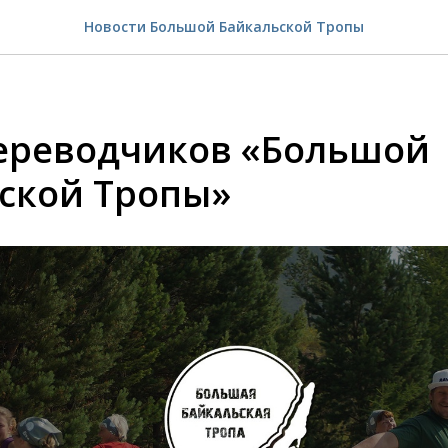
Новости Большой Байкальской Тропы
ереводчиков «Большой
ской Тропы»