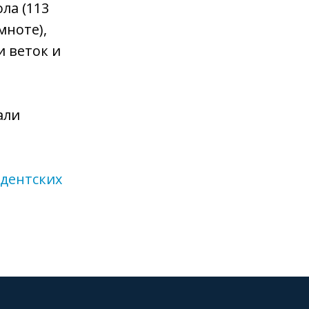
ла (113
мноте),
и веток и
али
дентских