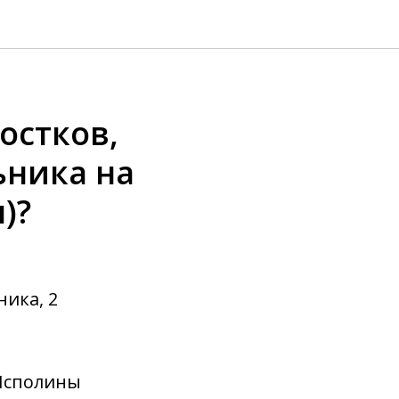
остков,
ьника на
)?
ника, 2
"Исполины