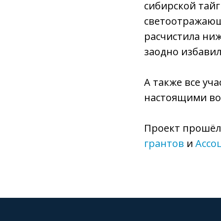
сибирской тайг
светоотражающи
расчистила ниж
заодно избавила
А также все уч
настоящими во
Проект прошёл 
грантов
и
Ассо